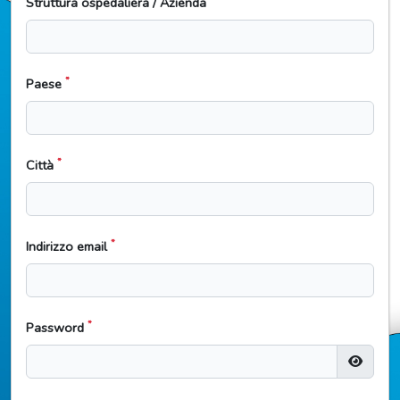
Struttura ospedaliera / Azienda
*
Paese
*
Città
*
Indirizzo email
*
Password